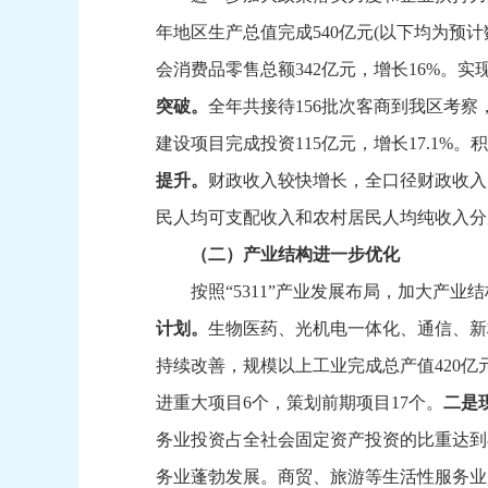
年地区生产总值完成540亿元(以下均为预计
会消费品零售总额342亿元，
增长16%。
实现
突破。
全年共接待156批次客商到我区考察
建设项目完成投资115亿元，
增长17.1%。
积
提升。
财政收入较快增长，
全口径财政收入
民人均可支配收入和农村居民人均纯收入分别达到
（二）产业结构进一步优化
按照“5311”产业发展布局，
加大产业结
计划。
生物医药、
光机电一体化、
通信、
新
持续改善，
规模以上工业完成总产值420亿
进重大项目6个，
策划前期项目17个。
二是
务业投资占全社会固定资产投资的比重达到87
务业蓬勃发展。
商贸、
旅游等生活性服务业