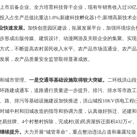
市上市后备企业。
全力培育科技骨干企业，
现有年销售收入过10
投入占生产总值比重达1.8%;新建科技孵化器1个;新增高新技术企
业快速发展。
加快创意园区建设，
拓展发展平台，
加强环境综合
步形成出版传媒、
建筑设计、
动漫网游及关联企业的集聚。
实现
方式，
不断提高农村居民收入水平。
农产品市场流通业、
农产品
发展，
农产品质量安全监管取得显著成效。
和城市管理。
一是交通等基础设施取得较大突破。
二环线洪山段
环路建成通车，
道路通行质量进一步提升。
排污、
排水等市政工
、
路、
排污等基础设施建设加快推进，
洪山城投10KV供电工程(
对城中村和旧城改造的指导和协调力度，
认真做好拆迁、
还建和
交易挂牌、
4个村整村拆除，
完成村(居)民房屋拆迁面积432万㎡
继续提升。
大力开展“城管革命”，
重点整治违法占道和暴露垃圾