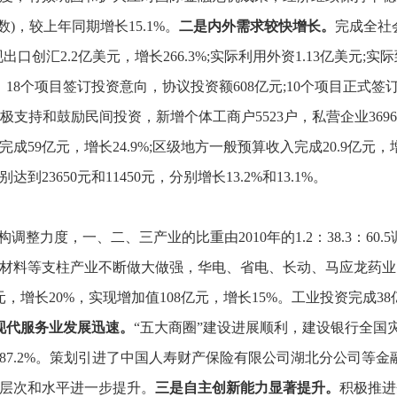
数)，
较上年同期增长15.1%。
二是内外需求较快增长。
完成全社
出口创汇2.2亿美元，
增长266.3%;实际利用外资1.13亿美元;
，
18个项目签订投资意向，
协议投资额608亿元;10个项目正式签
极支持和鼓励民间投资，
新增个体工商户5523户，
私营企业369
完成59亿元，
增长24.9%;区级地方一般预算收入完成20.9亿元，
23650元和11450元，
分别增长13.2%和13.1%。
构调整力度，
一、
二、
三产业的比重由2010年的1.2：
38.3：
60.
材料等支柱产业不断做大做强，
华电、
省电、
长动、
马应龙药业
元，
增长20%，
实现增加值108亿元，
增长15%。
工业投资完成38
现代服务业发展迅速。
“五大商圈”建设进展顺利，
建设银行全国
.2%。
策划引进了中国人寿财产保险有限公司湖北分公司等金
层次和水平进一步提升。
三是自主创新能力显著提升。
积极推进