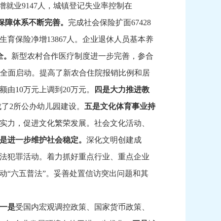
增就业9147人，
城镇登记失业率控制在
保障体系不断完善。
完成社会保险扩面67428
生育保险净增13867人。
企业退休人员基本养
全。
新型农村合作医疗制度进一步完善，
参合
目全面启动。
提高了新农合住院报销比例和居
由10万元上调到20万元。
四是大力推进教
成了2所公办幼儿园建设。
五是文化体育事业持
实力，
促进文化繁荣发展。
社会文化活动、
是
进一步维护社会稳定。
深化文明创建成
法犯罪活动。
着力抓好重点行业、
重点企业
动“六五普法”。
妥善处置信访突出问题和其
一是
受国内宏观调控政策、
国家货币政策、