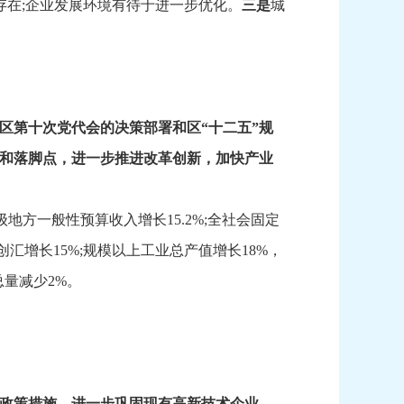
存在;企业发展环境有待于进一步优化。
三
是
城
区
第
十次
党代
会的决策部署
和区“十二五”规
和落脚点，
进一步推进改革创新，
加快产业
级地方一般性预算收入增长15.2%;全社会固定
创汇增长15%;规模以上工业总产值增长18%，
总量减少2%。
政策措施，
进一步巩固现有高新技术企业，