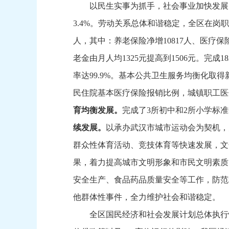
以民生实事为抓手，
社会事业加快发展
3.4%。
劳动关系总体和谐稳定，
全区在岗职
人，
其中：
养老保险净增10817人、
医疗保险
老金由月人均1325元提高到1506元。
完成1
率达99.9%。
基本公共卫生服务均衡化取得
民住院基本医疗保险报销比例，
城镇职工医
育均衡发展。
完成了3所初中和2所小学标
续发展。
以承办武汉市城市运动会为契机，
群众性体育活动、
竞技体育等快速发展，
文
果，
着力提高城市文明形象和市民文明素质
安全生产、
食品药品质量安全等工作，
防范
他群体性事件，
全力维护社会和谐稳定。
全区国民经济和社会发展计划总体执行