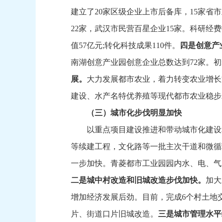
建立了20家区级企业上市后备库，
15家省
22家，
武汉市民营百星企业15家。
科研经费
值57亿元;转化科技成果110件。
四是创意产
南湖创意产业园创意企业总数达到72家。
初
展。
大力发展都市农业，
着力转变农业增长
建设、
水产名特优养殖等现代都市农业稳步
（三）城市化步伐明显加快
以重点项目建设推进和带动城市化建设
等续建工程，
文化路等一批主次干道和微循
一步加快。
青菱都市工业园园内水、
电、
气
二是
城中村改造和旧城改造步伐加快。
加大
增加经济发展后劲。
目前，
完成6个村土地
片、
街道口片旧城改造。
三是城市管理水平