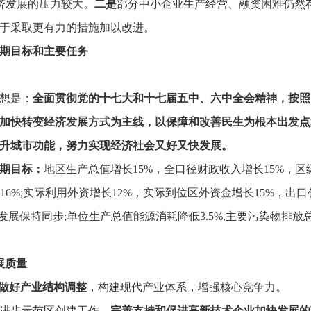
济发展的压力较大。
二是
部分中小企业生产经营、
融资困难仍然
于采取更有力的措施加以改进。
预期目标和主要任务
想是：
全面贯彻党的十七大和十七届五中
、
六中
全会精神，
按照
加快转变经济发展方式为主线，
以保障和改善民生为根本出发点
升城市功能，
努力实现经济社会又好又快发展。
预期目标：
地区生产总值增长15%，
全口径财政收入增长15%，
区
6%;实际利用外资增长12%，
实际到位区外资金增长15%，
出口
展保持同步;单位生产总值能源消耗降低3.5%,主要污染物排放
展质量
做好产业结构调整
，
构建现代产业体系，
增强核心竞争力。
进步示范区创建工作。
完善支持和促进高新技术企业加快发展的