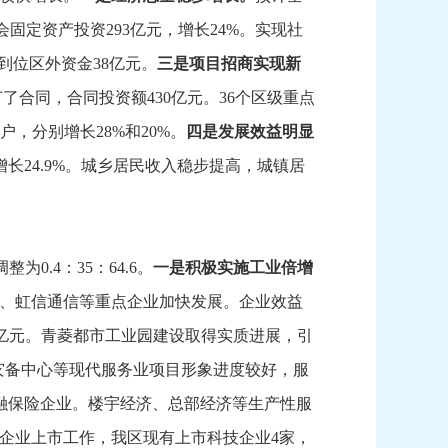
会固定资产投资293亿元，
增长24%。
实现社
实际到位区外资金38亿元。
三是项目招商实现新
订了合同，
合同投资额430亿元。
36个区级重点
6户，
分别增长28%和20%。
四是发展效益明显
增长24.9%。
城乡居民收入稳步提高，
城镇居
5调整为0.4：
35：
64.6。
一是积极实施工业倍增
、
虹信通信等重点企业加快发展。
企业效益
亿元。
青菱都市工业园建设取得实质进展，
引
灾备中心等现代服务业项目形象进度较好，
服
融保险企业。
楼宇经济、
总部经济等生产性服
企业上市工作，
我区现有上市科技企业4家，