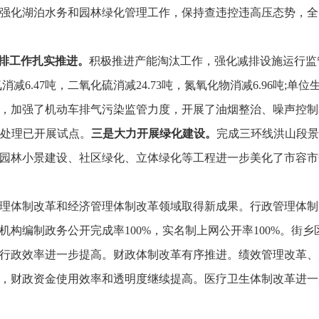
强化湖泊水务和园林绿化管理工作，
保持查违控违高压态势，
全
排工作扎实推进。
积极推进产能淘汰工作，
强化减排设施运行监
消减6.47吨，
二氧化硫消减24.73吨，
氮氧化物消减6.96吨;单位
，
加强了机动车排气污染监管力度，
开展了油烟整治、
噪声控制
处理已开展试点。
三是大力开展绿化建设。
完成三环线洪山段景
园林小景建设、
社区绿化、
立体绿化等工程进一步美化了市容市
理体制改革和经济管理体制改革领域取得新成果。
行政管理体制
机构编制政务公开完成率100%，
实名制上网公开率100%。
街乡
行政效率进一步提高。
财政体制改革有序推进。
绩效管理改革、
，
财政资金使用效率和透明度继续提高。
医疗卫生体制改革进一