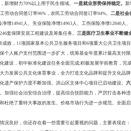
，
新增财力70%以上用于民生领域。
一是就业形势保持稳定。
新
工劳动合同签订率96%，
农民工劳动合同签订率94%。
二是社会
净增14941人、
失业保险净增14963人、
工伤保险净增12840人、
8246套保障安居工程建设及筹集任务。
三是医疗卫生事业不断健
新成效，
11项国家基本公共卫生服务项目和6项重大公共卫生项
保个人账户支付范围进一步扩大，
统筹基金年度累计最高支付限额
准化建设，
初中标准化建设任务全面完成;积极发展学前教育，
完
大力发展公共文化体育事业，
全力打造文化品牌和提升文化品牌
化遗产保护力度不断加强。
洪山区文体中心项目已启动建设。
六
。
加强社会治安综合治理，
提高综合技防能力，
严厉打击各种违
和杜绝了重特大事故的发生。
价格市场行为进一步规范。
全面启
情况良好，
但还存在着一些需要引起重视的问题，
主要表现在：