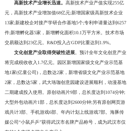
高新技术产业增长迅速。
高新技术产业产值实现255亿
元，
高新技术产业增加值68亿元;新增国家级高新技术企业
13家;新建校企对接产学研合作基地5个;专利申请量达到6257
件;新增孵化器5家，
新增孵化面积10.1万平方米。
技术市场
交易额达到23亿元。
R&D投入占GDP比重达到1.9%。
文化创意产业取得突破性进展
。
预计全年文化创意产业
将完成税收收入1.7亿元。
园区新增国家级文化产业示范基
地1家(亿童公司)，
总数达2家，
新增省级文化产业示范基地
2家，
总数达5家，
武大珞珈创意园建设进展顺利，
动漫基地
二期建成投入使用。
原创动画片9部，
总长度达到1074分钟;
大型外包动画片1部，
总长度达到2600分钟;另有原创网页游
戏共计3部、
手机游戏6部、
年内计划上线游戏7部。
海豚传
媒公司“小鼠乒乒”获得武汉市名牌产品称号，
成为武汉市仅