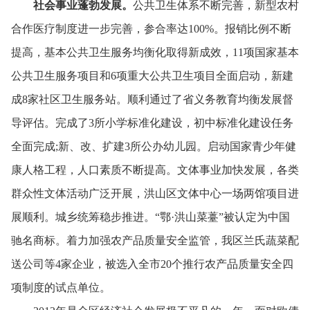
社会事业蓬勃发展。
公共卫生体系不断完善，
新型农村
合作医疗制度进一步完善，
参合率达100%。
报销比例不断
提高，
基本公共卫生服务均衡化取得新成效，
11项国家基本
公共卫生服务项目和6项重大公共卫生项目全面启动，
新建
成8家社区卫生服务站。
顺利通过了省义务教育均衡发展督
导评估。
完成了3所小学标准化建设，
初中标准化建设任务
全面完成;新、
改、
扩建3所公办幼儿园。
启动国家青少年健
康人格工程，
人口素质不断提高。
文体事业加快发展，
各类
群众性文体活动广泛开展，
洪山区文体中心一场两馆项目进
展顺利。
城乡统筹稳步推进。
“鄂·洪山菜薹”被认定为中国
驰名商标。
着力加强农产品质量安全监管，
我区兰氏蔬菜配
送公司等4家企业，
被选入全市20个推行农产品质量安全四
项制度的试点单位。