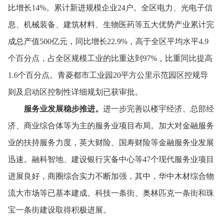
比增长14%。
累计新进规模企业24户。
全区电力、
光电子信
息、
机械装备、
建筑材料、
生物医药等五大优势产业累计完
成总产值500亿元，
同比增长22.9%，
高于全区平均水平4.9
个百分点，
占全区规模工业的比重达到97%，
比重同比提高
1.6个百分点。
青菱都市工业园20平方公里示范园区控规导
则及启动区控制性详细规划已获审批。
服务业发展稳步推进。
进一步完善以楼宇经济、
总部经
济、
商业综合体等为主的服务业项目布局。
加大对金融服务
业的扶持服务力度，
英大财险、
国寿财险等金融服务业发展
迅速。
融科智地、
建设银行灾备中心等47个现代服务业项目
进展良好，
商圈综合实力不断加强，
其中，
华中木材综合物
流大市场等已基本建成。
科技一条街、
奥林匹克一条街和珠
宝一条街建设取得积极进展。