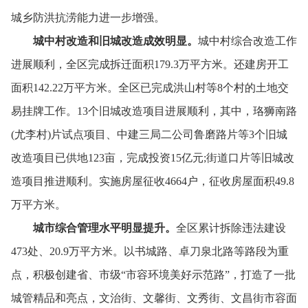
城乡防洪抗涝能力进一步增强。
城中村改造和旧城改造成效明显。
城中村综合改造工作
进展顺利，
全区完成拆迁面积179.3万平方米。
还建房开工
面积142.22万平方米。
全区已完成洪山村等8个村的土地交
易挂牌工作。
13个旧城改造项目进展顺利，
其中，
珞狮南路
(尤李村)片试点项目、
中建三局二公司鲁磨路片等3个旧城
改造项目已供地123亩，
完成投资15亿元;街道口片等旧城改
造项目推进顺利。
实施房屋征收4664户，
征收房屋面积49.8
万平方米。
城市综合管理水平明显提升。
全区累计拆除违法建设
473处、
20.9万平方米。
以书城路、
卓刀泉北路等路段为重
点，
积极创建省、
市级“市容环境美好示范路”，
打造了一批
城管精品和亮点，
文治街、
文馨街、
文秀街、
文昌街市容面