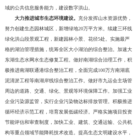
域的公共信息服务能力，
建设数字洪山。
大力推进城市生态环境建设。
充分发挥山水资源优势，
努力创建生态园林城区，
新增绿地20万平方米。
续建三环线
绿化洪山段景观工程，
新建园林小景、
花径5处。
实施最严
格的湖泊管理措施，
统筹全区大小湖泊的综合整治。
加速大
东湖生态水网水生态修复工程。
做好南湖综合治理工作，
积
极推进南湖联通港综合整治工程，
全面完成100万方南湖底
泥清淤工程等南湖岸线综合整治工作。
做好市九运会主场管
周边的道路、
交通、
绿化、
景观等环境保障工作。
加强工业
企业污染源监管，
实行企业污染物达标排放管理。
积极推进
循环经济示范工程，
培育发展低碳经济。
严格实施项目投资
节能评估和审查制度，
加快工业、
建筑、
交通运输、
公共机
构等重点领域节能降耗技术改造。
提高生态文明建设水平，