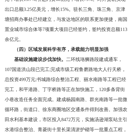
出口总额3.25亿美元，
增长15%。
驻长三角、
珠三角、
京津
塘招商办事处已经建立，
与发达地区的联系更加便捷，
南国
置业城市综合体等7项重大项目已经签约，
签约投资总额113
余亿元。
（四）区域发展科学有序，
承载能力明显加强
基础设施建设步伐加快。
二环线珞狮路段建成通车，
107国道洪山段已完工;完成市级工程鲁磨路地大人行天桥，
总投资499万元;书城路综合整治工程、
丽水南路等工程已经
完工，
和平港路、
丁字桥路等正在加快施工，
120多条背街
小巷改造任务全面完成。
建成杨园南路、
群光南路等一批微
循环路，
街道口、
徐东商圈地区交通条件得到改善。
加强农
田水利基本建设，
市区投入8472万元，
实施汤逊湖泵站主引
水港综合整治、
青菱街十里长渠清淤护砌等一批重点工程，