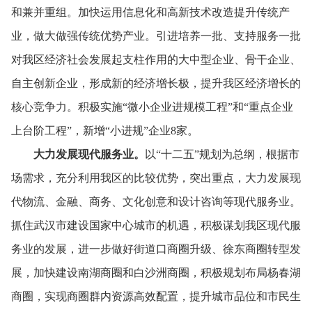
和兼并重组。
加快运用信息化和高新技术改造提升传统产
业，
做大做强传统优势产业。
引进培养一批、
支持服务一批
对我区经济社会发展起支柱作用的大中型企业、
骨干企业、
自主创新企业，
形成新的经济增长极，
提升我区经济增长的
核心竞争力。
积极实施“微小企业进规模工程”和“重点企业
上台阶工程”，
新增“小进规”企业8家。
大力发展现代服务业。
以“十二五”规划为总纲，
根据市
场需求，
充分利用我区的比较优势，
突出重点，
大力发展现
代物流、
金融、
商务、
文化创意和设计咨询等现代服务业。
抓住武汉市建设国家中心城市的机遇，
积极谋划我区现代服
务业的发展，
进一步做好街道口商圈升级、
徐东商圈转型发
展，
加快建设南湖商圈和白沙洲商圈，
积极规划布局杨春湖
商圈，
实现商圈群内资源高效配置，
提升城市品位和市民生