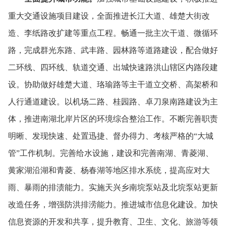
重大交通设施项目建设，
全面推进长江大道、
雄楚大街改
造、
李纸路改扩建等重点工程。
畅通一批主次干道、
微循环
路，
完成群光东路、
武丰路、
园林路等道路建设，
配合做好
二环线、
四环线、
轨道交通、
出城快速路洪山辖区内路段建
设。
协助做好雄楚大道、
珞瑜路等主干道立交桥、
高架桥和
人行通道建设。
以机场二路、
桂园路、
卓刀泉南路建设为主
体，
推进南湖北岸片区的环境综合整治工作。
不断完善职责
明晰、
发现快速、
处置迅捷、
督办得力、
考核严格的“大城
管”工作机制。
完善给水设施，
建设和完善南湖、
青菱湖、
黄家湖沿湖和青菱、
杨春湖等地区排水系统，
提高应对大
雨、
暴雨的排渍能力。
实施天兴乡南垸泵站及北垸泵站更新
改造任务，
增强防洪排涝能力。
推进城市信息化建设。
加快
信息资源的开发和共享，
提升教育、
卫生、
文化、
旅游等领