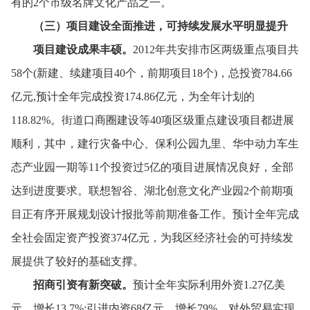
有的2个市级名牌文化产品之一。
（三）项目建设全面推进，
可持续发展水平明显提升
项目建设成果丰硕。
2012年共安排市区两级重点项目共
58个(新建、
续建项目40个，
前期项目18个)，
总投资784.66
亿元,预计全年完成投资174.86亿元，
为全年计划的
118.82%。
街道口商圈建设等40项区级重点建设项目都进展
顺利，
其中，
建行灾备中心、
保利公园九里、
华中动力车生
态产业园一期等11个投资过5亿的项目进展情况良好，
全部
达到进度要求。
联想智谷、
湖北创意文化产业园2个前期项
目正有序开展规划设计报批等前期准备工作。
预计全年完成
全社会固定资产投资374亿元，
为我区经济社会的可持续发
展提供了较好的基础支撑。
招商引资有新突破。
预计全年实际利用外资1.27亿美
元，
增长13.7%;引进内资68亿元，
增长79%。
对外贸易实现