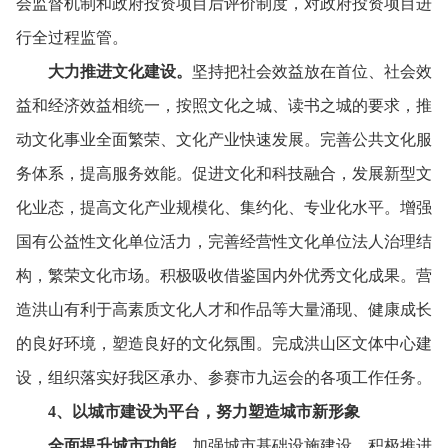
会监督机制和政府投资项目后评价制度，
对政府投资项目进
行全过程监管。
大力推进文化建设。
坚持把社会效益放在首位、
社会效
益和经济效益相统一，
按照文化之城、
读书之城的要求，
推
动文化事业全面繁荣、
文化产业快速发展。
完善公共文化服
务体系，
提高服务效能。
促进文化和科技融合，
发展新型文
化业态，
提高文化产业规模化、
集约化、
专业化水平。
增强
国有公益性文化单位活力，
完善经营性文化单位法人治理结
构，
繁荣文化市场。
积极吸收借鉴国内外优秀文化成果。
营
造洪山有利于高素质文化人才和作品等大量涌现、
健康成长
的良好环境，
塑造良好的文化氛围。
完成洪山区文体中心建
设，
组织落实好我区承办、
参赛市九运会的各项工作任务。
4
、
以城市建设为平台，
努力塑造城市新形象
全面提升城市功能。
加强城市基础设施建设，
积极推进