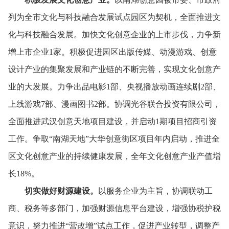
列为全市文化与科技融合发展试点园区为契机，
全面推进文
化与科技融合发展。
加快文化创意企业的上市步伐，
力争新
增上市企业1家。
积极促进园区出版传媒、
动漫游戏、
创意
设计产业的集聚发展和产业链的不断完善，
实现文化创意产
业的大发展。
力争出品电影1部、
央视播放动画连续剧2部、
上线游戏7部、
漫画图书2部。
协调光谷联合投资有限公司，
全面推进武汉创意天地项目建设，
并启动1期项目招商引资
工作。
争取“南湖天地”大华创意街区项目年内启动，
推进全
区文化创意产业的持续健康发展，
全年文化创意产业产值增
长18%。
切实做好财源建设。
以服务企业为主旨，
协调联动工
商、
税务等多部门，
加强财源信息平台建设，
增强协税护税
意识，
努力推进“营改增”试点工作，
促进产业转型，
调整产