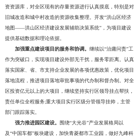
资资源库，
对全区现有的存量资源进行认真摸底，
特别是对
旧城改造和城中村改造的资源收集整理。
开发“洪山区经济
地图——洪山区经济建设发展辅助决策系统”，
为项目建设
提供基础数据和理论依据。
加强重点建设项目的服务和协调。
继续以“治庸问责”工
作为突破口，
实现项目建设外部无干扰，
服务零距离。
认真
落实国家、
省、
市支持企业发展的各项优惠政策，
优化项目
落地流程，
推进项目落地审批事项的代办制和督办制。
对全
区投资亿元以上的大项目，
继续坚持实行区领导挂点帮扶，
责任单位全程服务;重大项目实行区级分管领导挂帅，
主管
部门跟踪落实。
强力推进园区建设。
围绕“大光谷”产业发展格局以
及“中国车都”板块建设，
加快青菱都市工业园，
做好九峰科