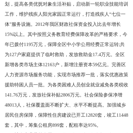
划，
提高各类优抚对象生活补贴，
启动新一轮职业技能培训
工作，
维护残疾人阳光家园正常运行，
打造残疾人“七位一
体”服务设施。
2012年我区财政社保资金投入比去年增长
15%以上。
其中按照义务教育经费保障改革的严格要求，
今
年已拨付1195万元，
保障全区中小学公用经费正常运转;共
为127户家庭提供了临时救助，
发放救助金17.4万元。
全区
新增各类市场主体12163户，
新增注册资本59亿元。
完善区
人力资源市场服务功能，
实现市场推荐一批，
落实优惠政策
援助特困人员一批。
为各类困难人员创业就业减免各类税收
141.76万元，
发放社保补贴2806万元。
社会保险参保净增
48013人，
社保覆盖面不断扩大、
水平不断提高。
加强城乡
居民住房保障，
保障性住房建设已开工12820套，
竣工11448
套，
其中，
筹集公租房899套，
配租率达95%。