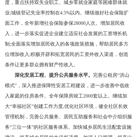
度，
重点扶持双失业职工、
城乡零就业家庭等困难群体就
业;城镇登记失业率控制在4.5%以内。
继续做好社会保险扩
面工作，
全年新增社会保险参保28000人次。
增加居民收
入，
进一步落实促进企业建立适应社会发展的工资增长机
制;全面落实增加居民收入的各项政策措施，
帮助居民多方
位增加收入;积极开辟和拓宽居民的工资外收入渠道，
创造
条件让更多群众拥有财产性收入。
深化安居工程、
提升公共服务水平。
完善公租房“洪山
模式”，
深入推进保障性安居工程建设，
进一步改善中低收
入家庭的住房条件。
全年保障房竣工2000套以上。
继续加
大“幸福社区”创建工作力度,优化社区环境，
健全社区长效
管理机制，
完善公共服务、
居民互助服务和社会中介组织服
务“三位一体”的社区服务体系。
加快城乡居民生活配套设施