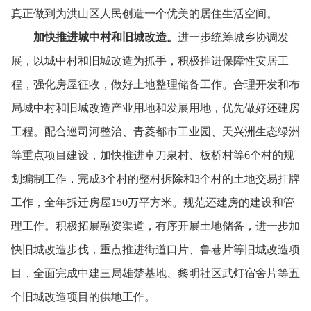
真正做到为洪山区人民创造一个优美的居住生活空间。
加快推进城中村和旧城改造。
进一步统筹城乡协调发
展，
以城中村和旧城改造为抓手，
积极推进保障性安居工
程，
强化房屋征收，
做好土地整理储备工作。
合理开发和布
局城中村和旧城改造产业用地和发展用地，
优先做好还建房
工程。
配合巡司河整治、
青菱都市工业园、
天兴洲生态绿洲
等重点项目建设，
加快推进卓刀泉村、
板桥村等6个村的规
划编制工作，
完成3个村的整村拆除和3个村的土地交易挂牌
工作，
全年拆迁房屋150万平方米。
规范还建房的建设和管
理工作。
积极拓展融资渠道，
有序开展土地储备，
进一步加
快旧城改造步伐，
重点推进街道口片、
鲁巷片等旧城改造项
目，
全面完成中建三局雄楚基地、
黎明社区武灯宿舍片等五
个旧城改造项目的供地工作。