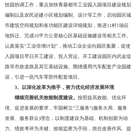
技园协调工作，
重点加快青菱都市工业园入园项目建设规划
编制以及农民还建小区规划编制、
设计等工作，
启动园区城
市建筑空间规划和各功能区建设详细规划，
推进11村1场征
地拆迁、
完成10平方公里核心区基础设施建设等相关工作。
认真落实“工业倍增计划”，
推动工业企业向园区集聚，
促使
入园项目早日开工建设、
投入营运。
开工建设园区内武金堤
路等市政道路及其它基础设施。
围绕通用汽车配套产业园建
设，
引进一批汽车零部件配套项目。
3
、
以深化改革为推手，
努力优化经济发展环境
继续完善机关效能制度建设。
按照提高效能、
优化环
境、
促进发展的要求，
牢固树立“三服务”(服务大局、
服务
发展、
服务群众)理念，
以制度建设为基础、
机制创新为动
力、
绩效考评为关键、
效能监察为手段，
抓住改善作风、
提