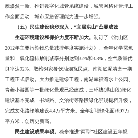
貌焕然一新。
推进数字化城管系统建设，
城管网格化管理工
作全面启动，
城市应急管理能力进一步增强。
（五）民生建设稳步深入，
“宜居洪山”凸显成效
生态环境建设和保护力度不断加大。
制订了《洪山区
2012年主要污染物总量减排年度实施计划》。
全年化学需氧
量和二氧化硫排放削减率分别达到32%和3.8%，
空气质量优
良率达92%。
取缔64家餐饮油烟扰民点。
南湖底泥清淤一期
工程正式启动。
大力推进建绿工程，
南湖幸福湾水上公园、
青菱小游园等一批绿化景观已经建成，
三环线(洪山段)绿化
建设基本完成，
书城路、
文治街等路段绿化景观提档升级，
完成文化路绿地建设4.4万平方米。
全年新增绿化面积97万
平方米，
创历史新高。
民生建设成果丰硕。
稳步推进“两型”社区建设五年规