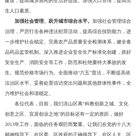
建设，
提高城乡居民的生活舒适度。
加强人口管理，
提高出
生人口素质。
加强社会管理、
跃升城市综合水平。
加强社会管理综合
治理，
严厉打击各种违法犯罪活动，
提高综合技防能力，
进
一步维护社会稳定。
完善农产品质量安全检测体系，
健全食
品药品监管机制。
深入推进企业安全生产标准化创建，
抓好
安全生产、
消防安全等工作，
防范和杜绝重特大事故的发
生。
规范价格市场行为。
全面推动“六五”普法，
不断提高依
法治区水平。
妥善处置信访突出问题和其他群体性事件，
全
力维护社会和谐稳定。
各位代表，
目前，
我们洪山区离“科教创新之城、
文化
创意之区、
宜居创业之地”的目标还有一定的差距，
做好
2013年工作，
面临的任务艰巨而繁重。
让我们在党的十八大
精神指导下，
在区委、
区政府的正确领导下，
在区人大、
区