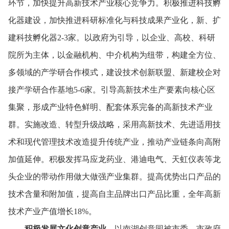
环节，
加快提升高新技术产业核心竞争力。
积极推进科技孵
化器建设，
加快推进科研标准化与科技成果产业化，
新、
扩
建科技孵化器2-3家。
以政府为引导，
以企业、
高校、
科研
院所为主体，
以金融机构、
中介机构为纽带，
构建全方位、
多领域的产学研合作模式，
建设技术创新联盟、
新建校企对
接产学研合作基地5-6家。
引导高新技术生产要素向核心区
集聚，
形成产业特色鲜明、
配套体系完备的高新技术产业
群。
实施改造、
转型升级战略，
采用高新技术、
先进适用技
术和现代管理技术改造提升传统产业，
推动产业链条向高附
加值延伸。
积极发挥马应龙药业、
港迪电气、
天虹仪表等龙
头企业的带动作用做大做强产业集群。
提高优势出口产品的
技术含量和附加值，
提高自主品牌出口产品比重，
全年高新
技术产业产值增长18%。
积极发展文化创意产业。
以南湖创意园被市委、
市政府