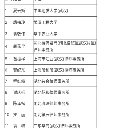
1
夏云娇
中国地质大学(武汉)
2
唐梅玲
武汉工程大学
3
裴敬伟
华中农业大学
湖北得伟君尚(湖北自贸区武汉片区)
4
胡燕早
律师事务所
5
葛振桦
上海市汇业(武汉)律师事务所
6
郭纪东
上海段和段(武汉)律师事务所
7
程红霞
湖北共合律师事务所
8
谢庆标
湖北征和律师事务所
9
陈泽楷
湖北济琛律师事务所
10
罗 丽
湖北筝辰律师事务所
11
袁 黎
广东华商(武汉)律师事务所