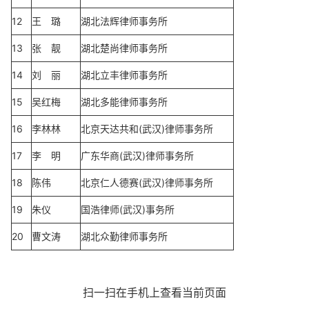
12
王 璐
湖北法辉律师事务所
13
张 靓
湖北楚尚律师事务所
14
刘 丽
湖北立丰律师事务所
15
吴红梅
湖北多能律师事务所
16
李林林
北京天达共和(武汉)律师事务所
17
李 明
广东华商(武汉)律师事务所
18
陈伟
北京仁人德赛(武汉)律师事务所
19
朱仪
国浩律师(武汉)事务所
20
曹文涛
湖北众勤律师事务所
扫一扫在手机上查看当前页面