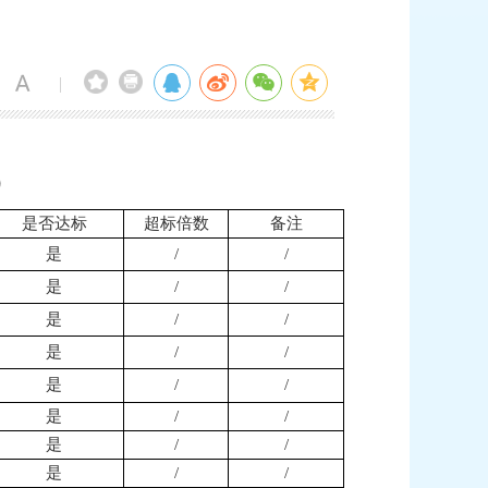
|
）
是否达标
超标倍数
备注
是
/
/
是
/
/
是
/
/
是
/
/
是
/
/
是
/
/
是
/
/
是
/
/