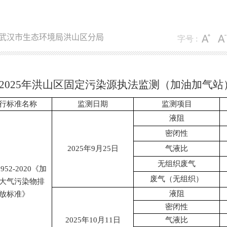
武汉市生态环境局洪山区分局
字号 :
2025年洪山区固定污染源执法监测（加油加气站
行标准名称
监测日期
监测项目
液阻
密闭性
2025
年
9
月
25
日
气液比
无组织废气
952-2020
《加
废气（无组织）
大气污染物排
液阻
放标准》
密闭性
2025
年
10
月
11
日
气液比