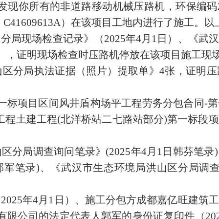
现你所有的非道路移动机械压路机，环保编码2-H
：C41609613A）在该项目工地内进行了施工。
以
山分局现场检查记录》（
2025年4月1日）、《
日），证明现场检查时
压路机停放在该项目施工现
山区分局执法证据（照片）提取单》
4张，证明
压
一标项目区间风井盾构场平工程劳务分包合同
-
工程土建工程
(北洋桥站二七路站部分)第一标段
山区分局调查询问笔录》
(2025年4月1日
韩芬笔录
郭军
笔录
)、《武汉市生态环境局洪山区分局调查询
（
2025年4月1日）、施工分包方
成都嘉亿旺建筑工
有限公司的法定代表人郭军的身份证复印件（
2