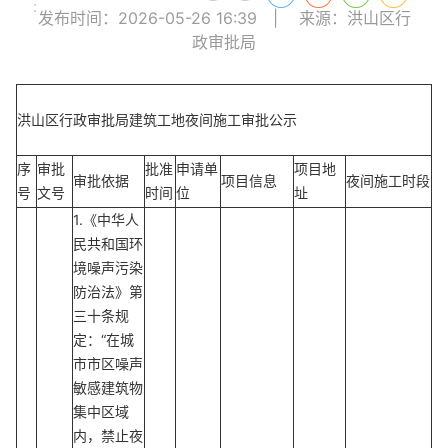
:
发布时间：2026-05-26 16:39
|
来源：洪山区行
政审批局
洪山区行政审批局建筑工地夜间施工审批公示
序
审批
批准
申请单
项目地
审批依据
项目信息
夜间施工时段
号
文号
时间
位
址
1.《中华人
民共和国环
境噪声污染
防治法》第
三十条规
定：“在城
市市区噪声
敏感建筑物
集中区域
内，禁止夜