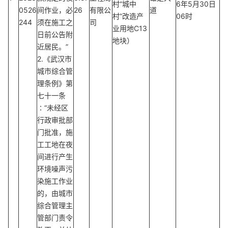
村“城中
6年5月30日
0526
间作业，必
26
有限公
道
村”改造产
06时
244
须在施工之
司
业用地C13
日前公告附
地块）
近居民。”
2.《武汉市
城市综合管
理条例》第
七十一条
∶“未经区
行政审批部
门批准，施
工工地在夜
间进行产生
环境噪声污
染施工作业
的，由城市
综合管理主
管部门责令