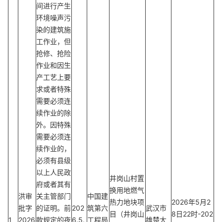
间进行产生
环境噪声污
染的建筑施
工作业，但
抢修、抢险
作业和因生
产工艺上要
求或者特殊
需要必须连
续作业的除
外。因特殊
需要必须连
续作业的，
必须有县级
以上人民政
井岗山村置
府或者其有
换用地燃气
洪审
关主管部门
中国建
热力地块项
2026年5月2
批字
的证明。前
202
筑第六
武汉市
目（井岗山
8日22时-202
1
2026
款规定的夜
6.5.
工程局
雄楚大