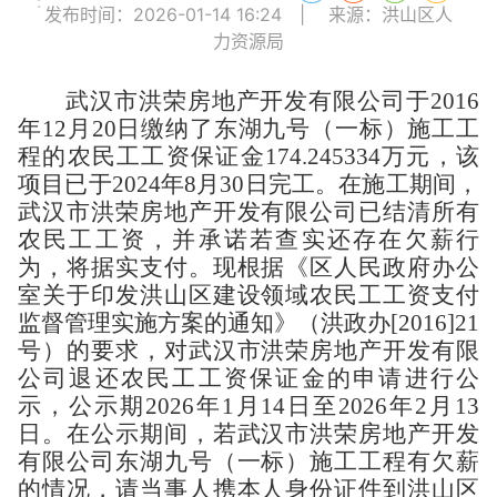
:
发布时间：2026-01-14 16:24
|
来源：洪山区人
力资源局
武汉市洪荣房地产开发有限公司于
2016
年
12
月
20
日缴纳了东湖九号（一标）施工工
程的农民工工资保证金
174.245334
万元，该
项目已于
2024
年
8
月
30
日完工。在施工期间，
武汉市洪荣房地产开发有限公司已结清所有
农民工工资，并承诺若查实还存在欠薪行
为，将据实支付。现根据《区人民政府办公
室关于印发洪山区建设领域农民工工资支付
监督管理实施方案的通知》（洪政办
[2016]21
号）的要求，对武汉市洪荣房地产开发有限
公司退还农民工工资保证金的申请进行公
示，公示期
2026
年
1
月
14
日至
2026
年
2
月
13
日。在公示期间，若武汉市洪荣房地产开发
有限公司东湖九号（一标）施工工程有欠薪
的情况，请当事人携本人身份证件到洪山区