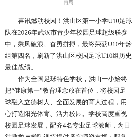
育局
喜讯燃动校园！洪山区第一小学
U10足球
队在2026年武汉市青少年校园足球超级联赛
中，乘风破浪、奋勇拼搏，最终荣获U10年龄
组第四名，刷新了洪山区校园足球U10组历史
最佳战绩。
作为全国足球特色学校，洪山一小始终
把
“健康第一”教育理念放在首位，将校园足
球融入立德树人、全面发展的育人过程，用
心打造阳光体育、活力校园。学校高度重视
校园足球发展，配齐4名专业足球教师，为日