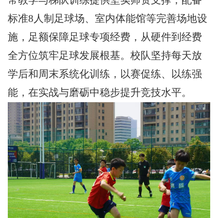
常教学与梯队训练提供坚实师资支撑；配备
标准8人制足球场、室内体能馆等完善场地设
施，足额保障足球专项经费，从硬件到经费
全方位筑牢足球发展根基。校队坚持每天放
学后和周末系统化训练，以赛促练、以练强
能，在实战与磨砺中稳步提升竞技水平。