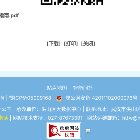
南.pdf
[下载]
[打印]
[关闭]
站点地图
智能问答
 |
鄂ICP备05009168
鄂公网安备 42011102000076号
 | 承办单位：洪山区大数据中心 | 联系地址：武汉市洪山区珞狮
电话
| 网站技术支持：027-87673391 | 网站运维邮箱：htfw@hon