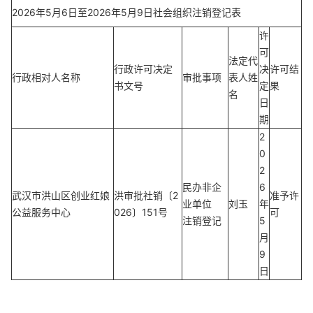
2026年5月6日至2026年5月9日社会组织注销登记表
许
可
法定代
行政许可决定
决
许可结
行政相对人名称
审批事项
表人姓
书文号
定
果
名
日
期
2
0
2
民办非企
6
武汉市洪山区创业红娘
洪审批社销〔2
准予许
业单位
刘玉
年
公益服务中心
026〕151号
可
注销登记
5
月
9
日