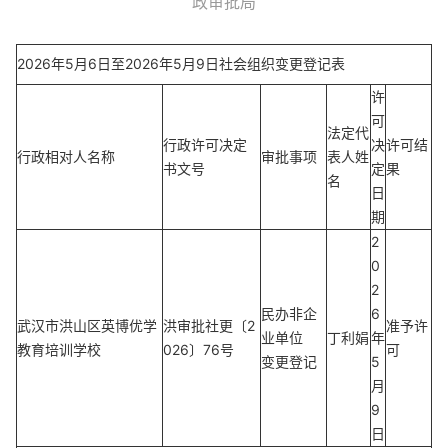
政审批局
2026年5月6日至2026年5月9日社会组织变更登记表
许
可
法定代
行政许可决定
决
许可结
行政相对人名称
审批事项
表人姓
书文号
定
果
名
日
期
2
0
2
民办非企
6
武汉市洪山区英博优学
洪审批社更〔2
准予许
业单位
丁利娟
年
教育培训学校
026〕76号
可
变更登记
5
月
9
日