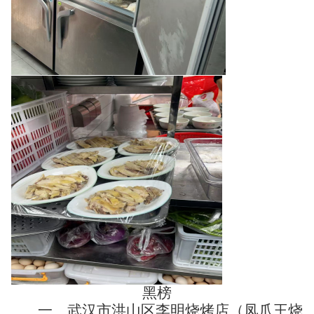
黑榜
一、武汉市洪山区李明烧烤店（凤爪王烧