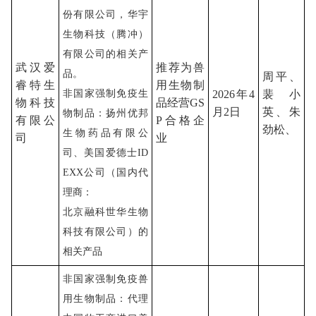
份有限公司，华宇
生物科技（腾冲）
有限公司的相关产
武汉爱
推荐为兽
品。
周平、
睿特生
用生物制
非国家强制免疫生
2026年4
裴小
物科技
品经营
GS
月2日
英、朱
物制品：扬州优邦
有限公
P合格企
劲松、
生物药品有限公
司
业
司、美国爱德士
ID
EXX
公司（国内代
理商：
北京融科世华生物
科技有限公司）的
相关产品
非国家强制免疫兽
用生物制品：代理