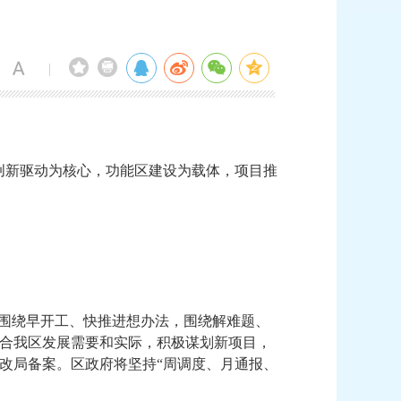
|
创新驱动为核心，功能区建设为载体，项目推
：
围绕早开工、快推进想办法，围绕解难题、
合我区发展需要和实际，积极谋划新项目，
改局备案。区政府
将
坚持
“
周
调
度、
月
通报、