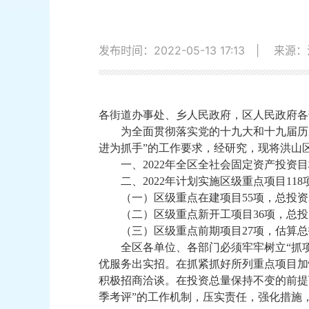
发布时间：2022-05-13 17:13
|
来源：
各街道办事处、乡人民政府，区人民政府各
为全面贯彻落实党的
十九大和
十九届
历
进为抓手
”的工作要求，经研究，现将洪山区
一、
202
2
年全区全社会固定资产投资目
二、
202
2
年计划实施区级重点项目
1
1
8
（一）区级重点在建项目
55
项，总投资
（二）区级重点新开工项目
36
项，总投
（三）区级重点前期项目
27
项，估算总
全区各单位、各部门必须牢牢树立
“
抓
优服务出实招。在抓紧抓好所列重点项目加
积极招商洽谈。在投资总量保持不变的前提
季考评
”的工作机制，压实责任，强化措施