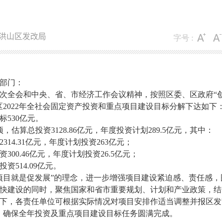
洪山区发改局
字号 :
部门：
次
全会和中央、省、市经济工作会议精神，按照区委、区政府
“
202
2
年全社会固定资产投资和重点项目建设目标分解下达如下
标
53
0亿元。
项，估算总投资31
28.86
亿元，年度投资计划
2
89.5
亿元，其中：
2314.31
亿元，年度计划投资
263
亿元；
资
300.46
亿元，年度计划投资
26.5
亿元；
投资
514.09
亿元。
项目就是
促
发展
”
的理念，进一步增强项目建设紧迫感、责任感，
快建设的同时
，聚焦国家和省市重要规划、计划和产业政策，结
下，各责任单位可根据实际情况对项目安排作适当调整并报区发
，确保全年投资及重点项目建设目标任务圆满完成。