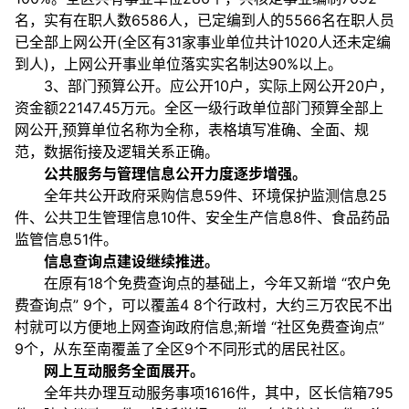
名，实有在职人数6586人，已定编到人的5566名在职人员
已全部上网公开(全区有31家事业单位共计1020人还未定编
到人)，上网公开事业单位落实实名制达90%以上。
3、部门预算公开。应公开10户，实际上网公开20户，
资金额22147.45万元。全区一级行政单位部门预算全部上
网公开,预算单位名称为全称，表格填写准确、全面、规
范，数据衔接及逻辑关系正确。
公共服务与管理信息公开力度逐步增强。
全年共公开政府采购信息59件、环境保护监测信息25
件、公共卫生管理信息10件、安全生产信息8件、食品药品
监管信息51件。
信息查询点建设继续推进。
在原有18个免费查询点的基础上，今年又新增 “农户免
费查询点” 9个，可以覆盖4 8个行政村，大约三万农民不出
村就可以方便地上网查询政府信息;新增 “社区免费查询点”
9个，从东至南覆盖了全区9个不同形式的居民社区。
网上互动服务全面展开。
全年共办理互动服务事项1616件，其中，区长信箱795