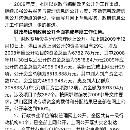
2009年度，本区以财政与编制政务公开为工作重点，
继续加强公共服务与管理信息的公开力度，不断完善政府信
息公开咨询点的建设，全面展开网上互动服务，政府信息公
开工作得到进一步的推进。
财政与编制政务公开全面完成年度工作任务。
1、财政专项资金分配管理网上公开。截止到2009年12
月10日止，洪山区应上网公开的资金项目有29项，涉及
2008年应公开项目的资金总额为6782.78万元，其中2008
年11月30日以后公开的资金总额为3518.84万元;2009年应
公开的资金总额为4995.048万元，实际已完成上网公开29
项，公开资金总额为8513.888万元。其中到人到户资金项
数17项，资金额为4599.948万元，惠及到人民群众
205833人(户);到项目资金项数12项，资金额为3913.94万
元，涉及项目个数387个。按照鄂财编发[2009]1号文件要
求，洪山区财政专项资金的拨付和分配结果已全部在网上公
开。公开率达到100%。
2、行政事业单位编制管理网上公开。全区共有一级行
政机构60个，已全部上网公开，上网公开落实实名制达
100%。全区共有事业单位286个，共核定事业编制7092