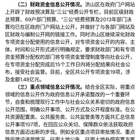
（二）财政资金信息公开情况。
洪山区在政府门户网站
上开辟了财政预决算及“三公”经费公开专栏，目前区级财政
总预算、69户部门预算、“三公”经费预算及2013年部门决
算均已在区政府门户网站上公开，并做好了与各部门网站及
区财政与编制公开网的链接工作。同时洪山区继续深化财政
专项资金分配使用的信息公开，对专项资金公开的内容、主
体、时间和公开形式进行明确规定，要求财政部门和有专项
资金预算分配权的部门将专项资金管理制度等向社会公开，
在专项资金分配完成后15个工作日内将分配结果向社会公
布，接受社会监督。目前，全区共公开专项资金19项，涉
及金额1.48亿元。
（三）重点领域信息公开情况。
结合全区实际，将重点
领域的信息公开作为政府信息公开承诺整改的一个重要环
节，自查和梳理现行工作中与社会公众关系密切的政府信息
公开范围，明确公开事项、公开方式及公开程度标准。在公
共资源配置类、公共服务类、公共监管类等方面共汇总信息
公开事项107项，在回应公众关切、保障群众依法获取政府
信息方面迈出新的步伐。例如全区重点项目审批情况、重点
路段建设进展情况、征用土地公告、征用土地补偿安置方案