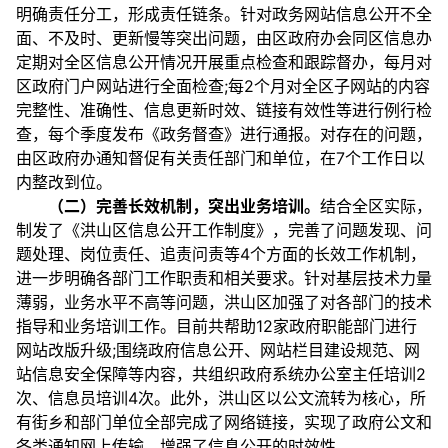
明确责任分工，形成责任链条。针对政务网站信息公开不全
面、不及时、更新慢等突出问题，由区政府办会同区信息办
定期对全区信息公开情况开展重点检查和跟踪督办，每月对
区政府门户网站进行全面检查;每2个月对全区子网站的内容
完整性、准确性、信息更新时效、链接有效性等进行例行检
查，每个季度发布《政务督查》进行通报。对存在的问题，
由区政府办通知督促有关责任部门和单位，在7个工作日以
内整改到位。
（二）完善长效机制，突出业务培训。
结合全区实际，
制发了《洪山区信息公开工作制度》，完善了问题发现、问
题处理、岗位责任、追责问责等4个方面的长效工作机制，
进一步明确各部门工作职责和相关要求。针对基层技术力量
薄弱，业务水平不高等问题，洪山区加强了对各部门的技术
指导和业务培训工作。目前共帮助12家政府职能部门进行
网站改版升级;围绕政府信息公开、网站栏目建设规范、网
站信息安全保障等内容，共组织政府系统办公室主任培训2
次、信息员培训4次。此外，洪山区以公文流转为核心，所
有街乡和部门单位全部完成了网络链接，实现了政府公文和
各类通知网上传输，增强了信息公开的时效性。