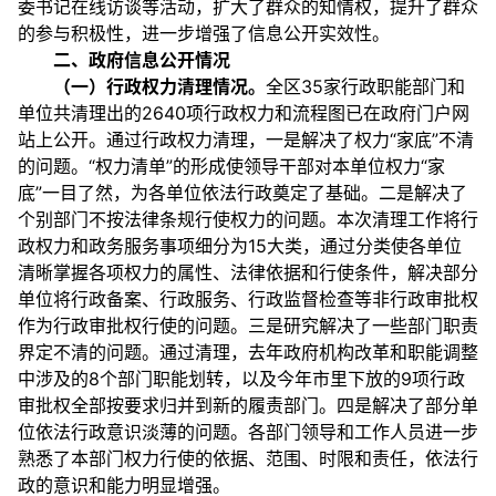
委书记在线访谈等活动，扩大了群众的知情权，提升了群众
的参与积极性，进一步增强了信息公开实效性。
二、政府信息公开情况
（一）行政权力清理情况。
全区35家行政职能部门和
单位共清理出的2640项行政权力和流程图已在政府门户网
站上公开。通过行政权力清理，一是解决了权力“家底”不清
的问题。“权力清单”的形成使领导干部对本单位权力“家
底”一目了然，为各单位依法行政奠定了基础。二是解决了
个别部门不按法律条规行使权力的问题。本次清理工作将行
政权力和政务服务事项细分为15大类，通过分类使各单位
清晰掌握各项权力的属性、法律依据和行使条件，解决部分
单位将行政备案、行政服务、行政监督检查等非行政审批权
作为行政审批权行使的问题。三是研究解决了一些部门职责
界定不清的问题。通过清理，去年政府机构改革和职能调整
中涉及的8个部门职能划转，以及今年市里下放的9项行政
审批权全部按要求归并到新的履责部门。四是解决了部分单
位依法行政意识淡薄的问题。各部门领导和工作人员进一步
熟悉了本部门权力行使的依据、范围、时限和责任，依法行
政的意识和能力明显增强。