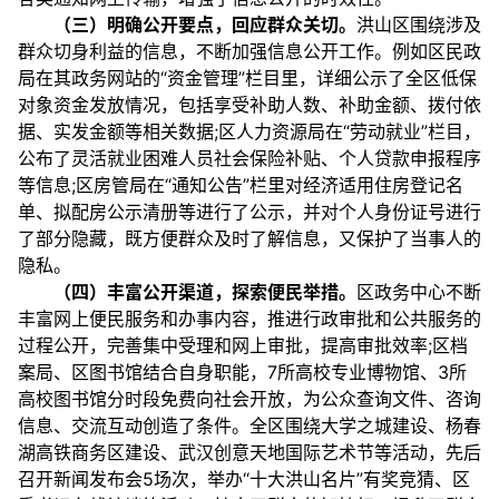
（三）明确公开要点，回应群众关切。
洪山区围绕涉及
群众切身利益的信息，不断加强信息公开工作。例如区民政
局在其政务网站的“资金管理”栏目里，详细公示了全区低保
对象资金发放情况，包括享受补助人数、补助金额、拨付依
据、实发金额等相关数据;区人力资源局在“劳动就业”栏目，
公布了灵活就业困难人员社会保险补贴、个人贷款申报程序
等信息;区房管局在“通知公告”栏里对经济适用住房登记名
单、拟配房公示清册等进行了公示，并对个人身份证号进行
了部分隐藏，既方便群众及时了解信息，又保护了当事人的
隐私。
（四）丰富公开渠道，探索便民举措。
区政务中心不断
丰富网上便民服务和办事内容，推进行政审批和公共服务的
过程公开，完善集中受理和网上审批，提高审批效率;区档
案局、区图书馆结合自身职能，7所高校专业博物馆、3所
高校图书馆分时段免费向社会开放，为公众查询文件、咨询
信息、交流互动创造了条件。全区围绕大学之城建设、杨春
湖高铁商务区建设、武汉创意天地国际艺术节等活动，先后
召开新闻发布会5场次，举办“十大洪山名片”有奖竞猜、区