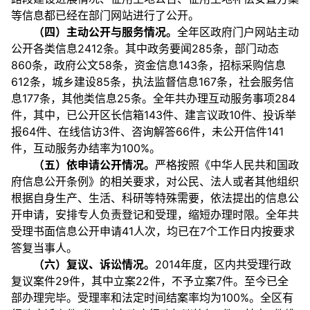
等信息都已经在部门网站进行了公开。
（四）主动公开与服务情况。
全年区政府门户网站主动
公开各类信息2412条。其中政务要闻285条，部门动态
860条，政府公文58条，资金信息143条，招标采购信息
612条，城乡建设85条，执法监督信息167条，社会服务信
息177条，其他类信息25条。全年共办理互动服务事项284
件，其中，已公开区长信箱143件、建言议政10件、投诉举
报64件、在线信访3件、咨询解答66件，未公开信件141
件，互动服务办结率为100%。
（五）依申请公开情况。
严格按照《中华人民共和国政
府信息公开条例》的相关要求，对公民、法人或者其他组织
根据自身生产、生活、科研等特殊需要，依法提出的信息公
开申请，安排专人负责登记和受理，缩短办理时限。全年共
受理书面信息公开申请41人次，均已在7个工作日内按要求
答复当事人。
（六）复议、诉讼情况。
2014年度，区内共受理行政
复议案件29件，其中立案22件，不予立案7件。至今已全
部办理完毕。受理率和法定时间结案率均为100%。全区有