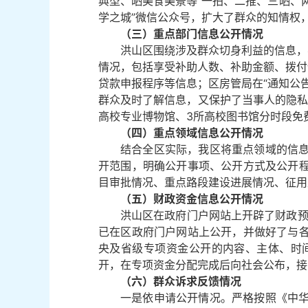
典型、晒美食美景等“一拍、二推、三晒、两
学之城”微信公众号，扩大了群众的知情权
（三）重点部门信息公开情况
洪山区围绕涉及群众切身利益的信息，
情况，包括享受补助人数、补助金额、拨付
贷款申报程序等信息；区房管局在“通知公
群众及时了解信息，又保护了当事人的隐私
高校专业博物馆、3所高校图书馆分时段免
（四）重点领域信息公开情况
结合全区实际，我区将重点领域的信
开范围，明确公开事项、公开方式及公开
目审批情况、重点路段建设进展情况、征用
（五）财政资金信息公开情况
洪山区在政府门户网站上开辟了财政预决
已在区政府门户网站上公开，并做好了与
央及省级专项资金公开的内容、主体、时
开，在专项资金分配完成后向社会公布，接受
（六）群众诉求反馈情况
一是依申请公开情况。严格按照《中