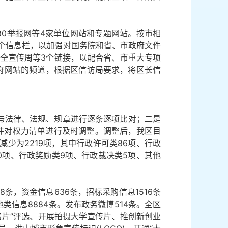
80举报网等4家单位网站和专题网站。按市相
个信息栏，以加强对国务院和省、市政府文件
安全宣传周等3个链接，以配合省、市重大专项
府网站的频道，根据区信访局要求，将区长信
是与法律、法规、规章进行逐条逐项比对；二是
件对权力清单进行及时调整。调整后，我区目
减少为2219项，其中行政许可类86项、行政
40项、行政奖励类9项、行政裁决类5项、其他
8条，资金信息636条，招标采购信息1516条
他类信息8884条。发布政务微博514条。全区
名片”评选、开展拍摄大学宣传片、推创新创业