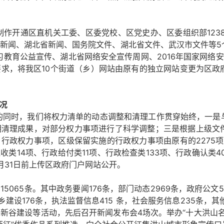
年制作开通区直机关工委、区委党校、区党史办、区委组织部123
新闻、湖北省新闻、国务院文件、湖北省文件、武汉市文件等5
学习教育公益宣传、湖北省网络安全宣传周网、2016年国家网络
求，将我区10个街道（乡）网站由原有的独立网站变更为区政
况
单的同时，我们将权力清单的动态调整和清理工作贯穿始终，一
期清理成果，对部分权力事项进行了科学调整；三是根据上级文
力）行政权力事项，区级保留实施的行政权力事项由原有的2275项
征收类14项、行政给付类11项、行政检查类133项、行政确认类
5月31日前上传区政府门户网站公开。
065条。其中政务要闻176条，部门动态2969条，政府公文5
乡建设176条，执法监督信息415 条，社会服务信息235条，其
新谷建设等活动，先后召开新闻发布会4场次。举办“十大洪山