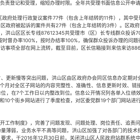
负责登记和受理，缩短办理时限。全年共受理书面信息公开申请 
区政府处理行政复议案件77件（包含上年结转的11件），其中受
洪山区政府被起诉的案件共有27件（包含上年结转的3件）。区政
，洪山区区长专线87612345共受理市（区）长专线群众投诉7
，按时督办率100%，按时办结率100%，确保群众投诉办理的问
访事项全部在网上流转，截至目前，区长信箱接到来信来访886
时、更新慢等突出问题，洪山区由区政府办会同区信息办定期对
2个月对全区子网站的内容完整性、准确性、信息更新时效、链
位，在7个工作日以内整改到位。信息公开情况列各单入位绩效
门和10个街乡网站进行了季度检查，对区委党群19个部门网站进
开工作制度》，完善了问题发现、问题处理、岗位责任、追责问
力量薄弱，业务水平不高等问题，洪山区加强了对各部门的技术
》要求，于
2016年12月30日前，关闭洪山区人民政府站群系统中