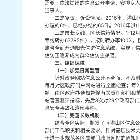
需要，依法提出的信息公开申请，安排专人
当事人。
二是复议、诉讼情况。2016年，洪山
办理的6件，已经办结的65件。2016年
三是市长专线、区长信箱情况。1-12月
专线转办67785件），按时转办率100%
账号全面开通阳光信访信息系统，实现了信
信访正逐渐成为群众信访主渠道。
三、组织保障
（一）加强日常监管
针对政务网站信息公开不全面、不及
每月对区政府门户网站进行全面检查；每
题，由区政府办通知督促有关责任部门和单
站普查测评指标，先后3次对29个政府部
息安全事故和泄密事件。
（二）完善长效机制
结合全区实际，制发了《洪山区信息公
部门工作职责和相关要求。针对基层技术
于进一步规范各区属部门政府网站的通知