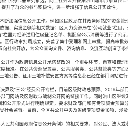
征”优秀作品系列推选，向全社会公开征集洪山城市形象宣传口号、
，提升了群众的参与积极性，进一步增强了信息公开实效性。
不断加强信息公开工作。例如区民政局在其政务网站的“资金管
依据、实发金额等相关数据；区人力资源局在“劳动就业”栏目
告”栏里对经济适用住房登记名单、拟配房公示清册等进行了公
。区行政审批局成立，完善了集中受理和网上审批，提高审批效
费向社会开放，为公众查询文件、咨询信息、交流互动创造了条
息公开作为政府信息公开承诺整改的一个重要环节，自查和梳理
程度标准。在公共资源配置类、公共服务类、公共监管类等方面
土地公告、征用土地补偿安置方案等信息都已经在部门网站进行
算及“三公”经费公开专栏，目前区级财政总预算、2016年部门预
各部门网站及区财政与编制公开网的链接工作。同时洪山区继续
间和公开形式进行明确规定，要求财政部门和有专项资金预算
社会监督。目前，全区共公开中央及省级专项资金18项，涉及金额3
华人民共和国政府信息公开条例》的相关要求，对公民、法人或