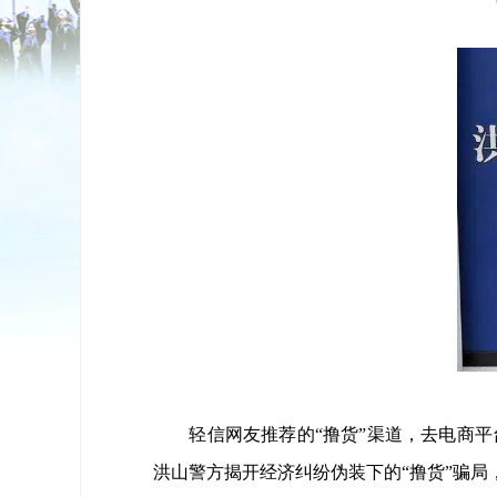
轻信网友推荐的“撸货”渠道，去电商
洪山警方揭开经济纠纷伪装下的“撸货”骗局