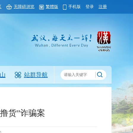
区
无障碍浏览
繁體版
手机版
登录
注册
山
站群导航
撸货”诈骗案
小