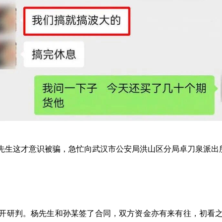
杨先生这才意识被骗，急忙向武汉市公安局洪山区分局卓刀泉派出
开研判。杨先生和孙某签了合同，双方资金亦有来有往，初看