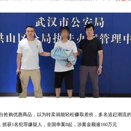
平台抢购优惠商品，以为转卖就能轻松赚取差价，多名追赶潮流
，抓获1名犯罪嫌疑人，全国串案8起，涉案金额逾160万元