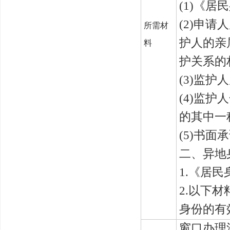
(
1
)《居
(
2
)申请
所需材
护人的亲
料
护关系的材
(
3
)监护人
(
4
)监护
的其中一
(
5
)书面承
二、异地
1.
《居民
2.
以下材
身份的有
窗口办理