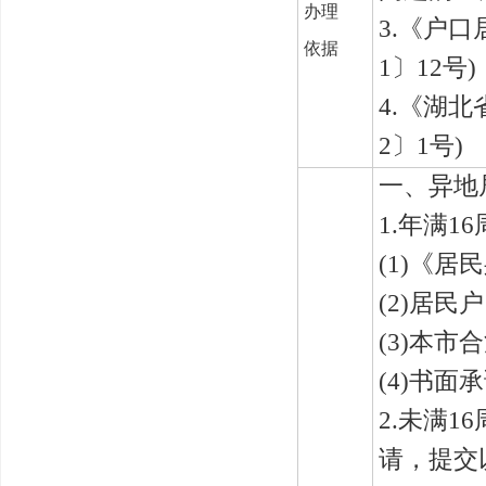
办理
3.
《户口
依据
1
〕
12
号)
4.
《湖北
2
〕
1
号)
一、异地
1.
年满
16
(
1
)《居
(
2
)居民户
(
3
)本市
(
4
)书面承
2.
未满
16
请，提交