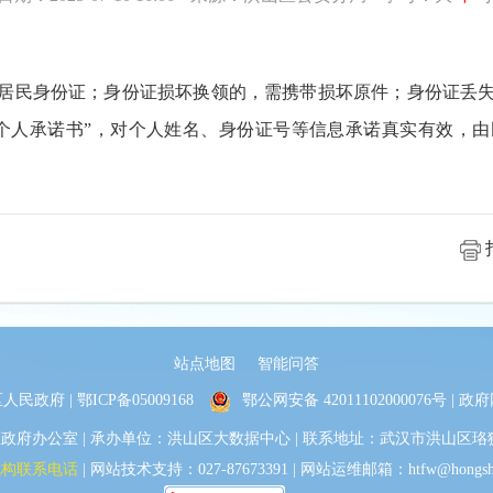
居民身份证；身份证损坏换领的，需携带损坏原件；身份证丢
个人承诺书”，对个人姓名、身份证号等信息承诺真实有效，
站点地图
智能问答
人民政府 |
鄂ICP备05009168
鄂公网安备 42011102000076号
| 政府
办公室 | 承办单位：洪山区大数据中心 | 联系地址：武汉市洪山区珞狮路30
机构联系电话
| 网站技术支持：027-87673391 | 网站运维邮箱：htfw@hongshan