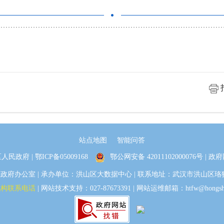
站点地图
智能问答
人民政府 |
鄂ICP备05009168
鄂公网安备 42011102000076号
| 政府
办公室 | 承办单位：洪山区大数据中心 | 联系地址：武汉市洪山区珞狮路30
机构联系电话
| 网站技术支持：027-87673391 | 网站运维邮箱：htfw@hongshan