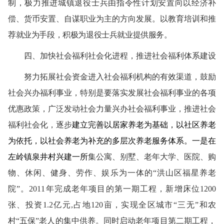
制，极力推进城镇退役士兵由指令性计划安置向以经济补
偿、货币安置、自谋职业为主的方向发展。以教育培训和推
荐就业为手段，积极为退役士兵就业提供服务。
四、加快社会福利社会化进程，推进社会福利体系建设
努力拓展社会资金进入社会福利机构的有效渠道，鼓励
社会兴办福利事业，特别是要落实发展社会福利事业的各项
优惠政策，广泛发动社会力量兴办社会福利事业，推进社会
福利社会化，逐步
建立
完善
以
居家养老为基础
，以
社区养老
为依托
，以社会养老为补充
的多层次养老服务体系。
一是在
左岭镇泉井村兴建一所
集公寓、别墅、老年大学、医院、购
物、休闲、健身、劳作、娱乐为一体的“洪山区福星养老
院”。2011年完成老年项目的第一期工程，新增床位1200
张、投资1.2亿元,占地120亩，实现全区城市“三无”和农
村“五保”老人的集中供养。同时启动老年项目第二期工程，