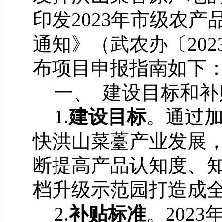
印发
2
023
年市级农产
通知》（武农办
〔
2
02
布项目申报指南如下
一、
建设目标和补
1
.
建设目标
。
通过
快洪山菜薹产业发展
断提高产品认知度、
档升级示范园打造成
2
.
补贴标准
。
2
023