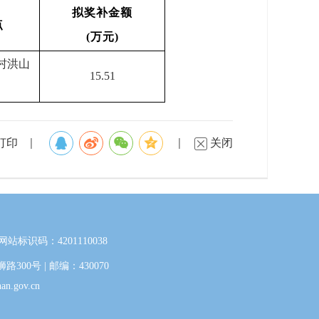
拟奖补金额
点
(万元)
村洪山
15.51
打印
关闭
网站标识码：4201110038
0号 | 邮编：430070
.gov.cn