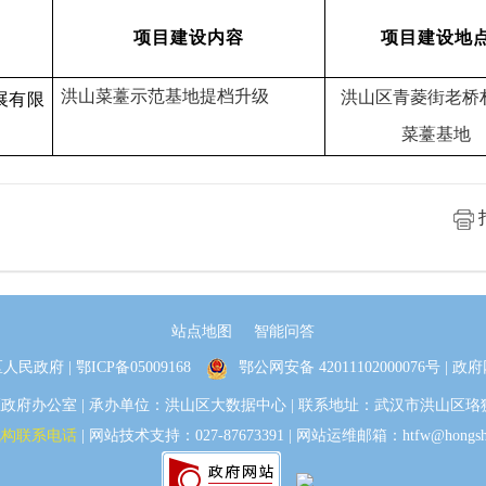
项目建设内容
项目建设地
洪山菜薹示范基地提档升级
洪山区
青菱街老桥
展有限
菜薹基地
站点地图
智能问答
人民政府 |
鄂ICP备05009168
鄂公网安备 42011102000076号
| 政府
办公室 | 承办单位：洪山区大数据中心 | 联系地址：武汉市洪山区珞狮路30
机构联系电话
| 网站技术支持：027-87673391 | 网站运维邮箱：htfw@hongshan