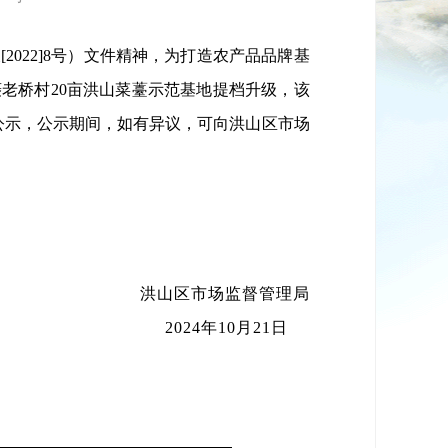
农
[2
022]
8号）文件精神，为
打造农产品品牌基
菱老桥村
20亩洪山菜薹示范基地提档升级，
该
公示，
公示期间，如有异议，可向洪山区市场
洪山区市场监督管理局
2
02
4
年
10
月
21
日