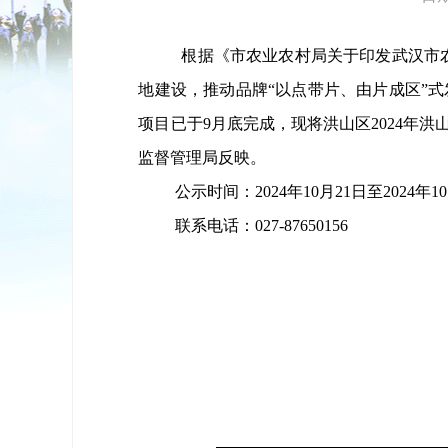
根据《市农业农村局关于印发武汉市
地建设，推动品牌
“以点带片、由片成区”
项目已于
9月底完成，
现将洪山区
202
4
年洪
监督管理局反映。
公示时间：
202
4
年
10
月
21
日至
202
4
年
10
联系电话：
0
27
-
87650156