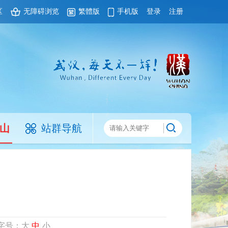
区
无障碍浏览
繁體版
手机版
登录
注册
山
站群导航
字号：
大
中
小