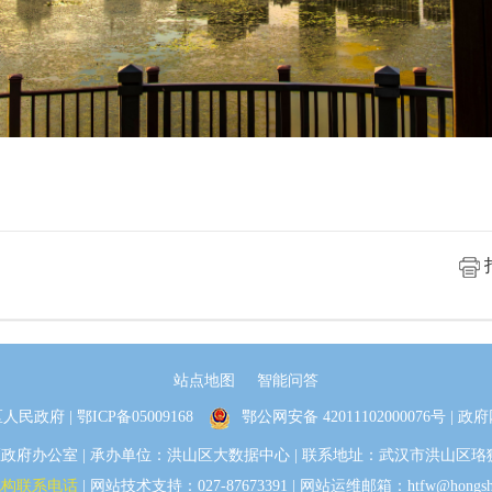
站点地图
智能问答
人民政府 |
鄂ICP备05009168
鄂公网安备 42011102000076号
| 政府
办公室 | 承办单位：洪山区大数据中心 | 联系地址：武汉市洪山区珞狮路30
机构联系电话
| 网站技术支持：027-87673391 | 网站运维邮箱：htfw@hongshan