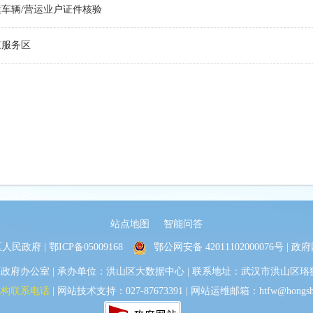
车辆/营运业户证件核验
速服务区
站点地图
智能问答
人民政府 |
鄂ICP备05009168
鄂公网安备 42011102000076号
| 政府
办公室 | 承办单位：洪山区大数据中心 | 联系地址：武汉市洪山区珞狮路30
机构联系电话
| 网站技术支持：027-87673391 | 网站运维邮箱：htfw@hongshan