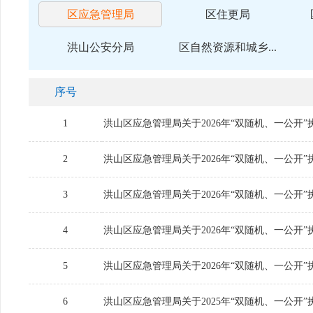
区应急管理局
区住更局
洪山公安分局
区自然资源和城乡...
序号
1
洪山区应急管理局关于2026年“双随机、一公开
2
洪山区应急管理局关于2026年“双随机、一公开
3
洪山区应急管理局关于2026年“双随机、一公开
4
洪山区应急管理局关于2026年“双随机、一公开
5
洪山区应急管理局关于2026年“双随机、一公开
6
洪山区应急管理局关于2025年“双随机、一公开