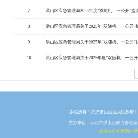
7
洪山区应急管理局2025年度“双随机、一公开”
8
洪山区应急管理局关于2025年“双随机、一公开
9
洪山区应急管理局关于2025年“双随机、一公开
10
洪山区应急管理局关于2025年度“双随机、一公
版权所有：武汉市洪山区人民政府 |
主办单位：武汉市洪山区政府办公室 | 
政府各机构联系电话